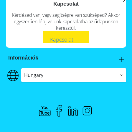
a
storage
Kapcsolat
commercial
storage
Large-
Kérdésed van, vagy segítségre van szükséged? Akkor
system?
scale
egyszerűen lépj velünk kapcsolatba az űrlapunkon
projects
PV
keresztül.
Wiki
Inverters
Kapcsolat
Mounting
systems
Információk
E-
Mobility
Itt talál meg minket
Szállítás
Hungary
€€€ Fizetés
ÁSZF
Adatvédelem
Jogi nyilatkozat
Whistleblowing
Compliance @ Memodo