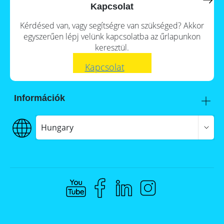
a
storage
Kapcsolat
commercial
storage
Large-
Kérdésed van, vagy segítségre van szükséged? Akkor
system?
scale
egyszerűen lépj velünk kapcsolatba az űrlapunkon
projects
PV
keresztül.
Wiki
Inverters
Kapcsolat
Mounting
systems
Információk
E-
Mobility
Itt talál meg minket
Szállítás
Hungary
€€€ Fizetés
ÁSZF
Adatvédelem
Jogi nyilatkozat
Whistleblowing
Compliance @ Memodo