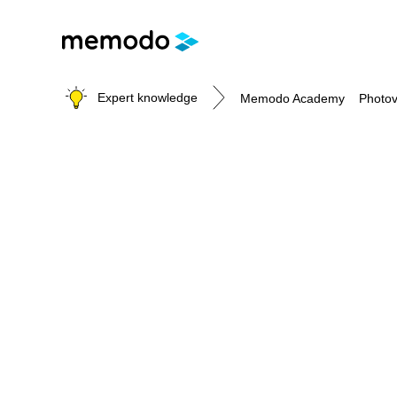
Expert knowledge
Memodo Academy
Photov
Photovoltaic knowledge
Topics
Solar Panels
Home storage
Commercial storage
Large-scale projects
Inverters
Mounting systems