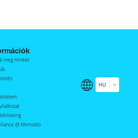
ormációk
alál meg minket
tás
izetés
HU
védelem
yilatkozat
leblowing
liance @ Memodo