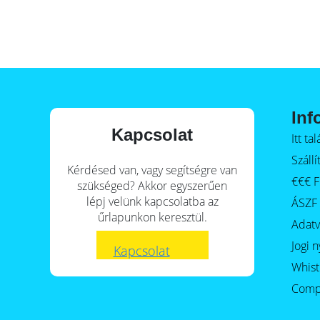
E-Mobility
Inf
Kapcsolat
Itt t
Szállí
Kérdésed van, vagy segítségre van
€€€ F
szükséged? Akkor egyszerűen
lépj velünk kapcsolatba az
ÁSZF
űrlapunkon keresztül.
Adat
Jogi n
Kapcsolat
Whist
Comp