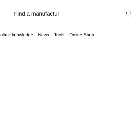
oltaic knowledge
News
Tools
Online-Shop
Other
Is it worthwhile to have a commercial storage sy
PV Wiki