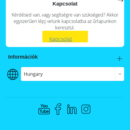
a
storage
Kapcsolat
commercial
storage
Large-
Kérdésed van, vagy segítségre van szükséged? Akkor
system?
scale
egyszerűen lépj velünk kapcsolatba az űrlapunkon
projects
PV
keresztül.
Wiki
Inverters
Kapcsolat
Mounting
systems
Információk
E-
Mobility
Itt talál meg minket
Szállítás
Hungary
€€€ Fizetés
ÁSZF
Adatvédelem
Jogi nyilatkozat
Whistleblowing
Compliance @ Memodo