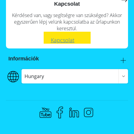
a
storage
Kapcsolat
commercial
storage
Large-
Kérdésed van, vagy segítségre van szükséged? Akkor
system?
scale
egyszerűen lépj velünk kapcsolatba az űrlapunkon
projects
PV
keresztül.
Wiki
Inverters
Kapcsolat
Mounting
systems
Információk
E-
Mobility
Itt talál meg minket
Szállítás
Hungary
€€€ Fizetés
ÁSZF
Adatvédelem
Jogi nyilatkozat
Whistleblowing
Compliance @ Memodo