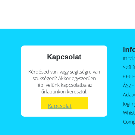
E-Mobility
Inf
Kapcsolat
Itt t
Szállí
Kérdésed van, vagy segítségre van
€€€ F
szükséged? Akkor egyszerűen
lépj velünk kapcsolatba az
ÁSZF
űrlapunkon keresztül.
Adat
Jogi n
Kapcsolat
Whist
Comp