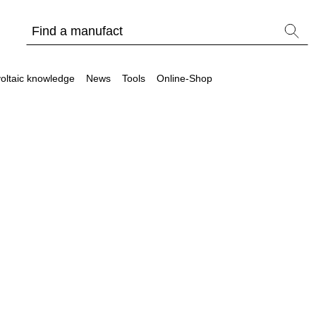
oltaic knowledge
News
Tools
Online-Shop
Other
Is it worthwhile to have a commercial storage sy
PV Wiki