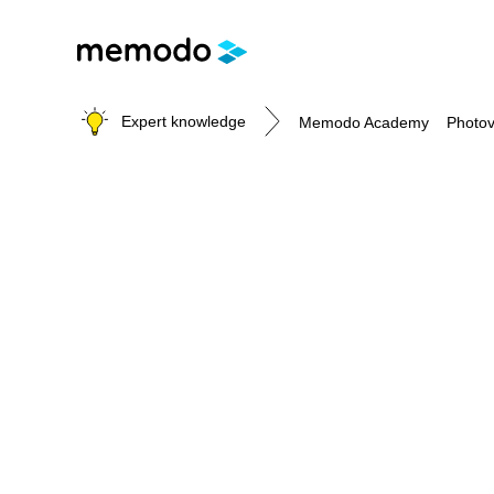
Expert knowledge
Memodo Academy
Photov
Photovoltaic knowledge
Topics
Solar Panels
Home storage
Commercial storage
Large-scale projects
Inverters
Mounting systems