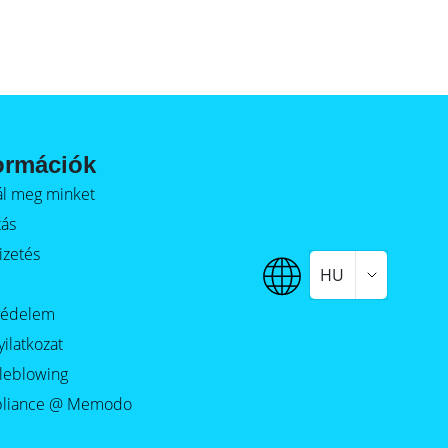
ormációk
alál meg minket
tás
izetés
HU
védelem
yilatkozat
leblowing
liance @ Memodo