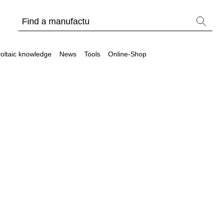
oltaic knowledge
News
Tools
Online-Shop
Other
Is it worthwhile to have a commercial storage sy
PV Wiki