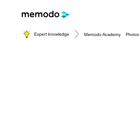
Expert knowledge
Memodo Academy
Photov
Photovoltaic knowledge
Topics
Solar Panels
Home storage
Commercial storage
Large-scale projects
Inverters
Mounting systems