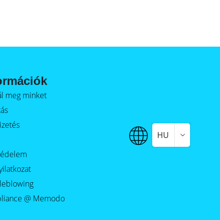
ormációk
alál meg minket
tás
izetés
HU
védelem
yilatkozat
leblowing
liance @ Memodo