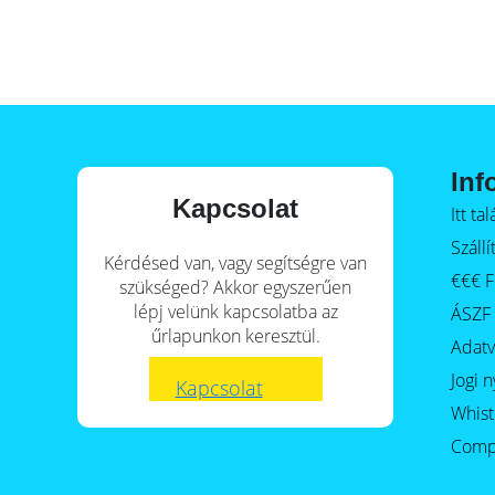
E-Mobility
Inf
Kapcsolat
Itt t
Szállí
Kérdésed van, vagy segítségre van
€€€ F
szükséged? Akkor egyszerűen
lépj velünk kapcsolatba az
ÁSZF
űrlapunkon keresztül.
Adat
Jogi n
Kapcsolat
Whist
Comp