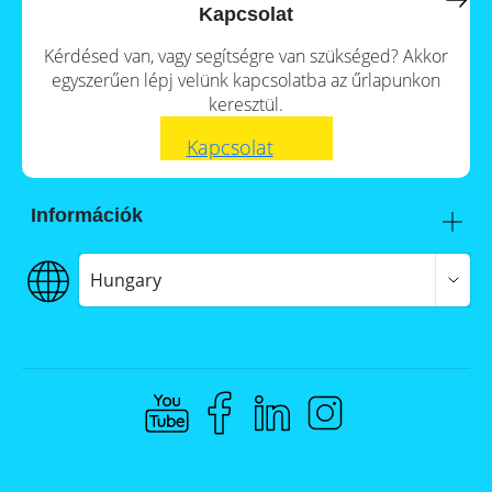
a
storage
Kapcsolat
commercial
storage
Large-
Kérdésed van, vagy segítségre van szükséged? Akkor
system?
scale
egyszerűen lépj velünk kapcsolatba az űrlapunkon
projects
PV
keresztül.
Wiki
Inverters
Kapcsolat
Mounting
systems
Információk
E-
Mobility
Itt talál meg minket
Szállítás
Hungary
€€€ Fizetés
ÁSZF
Adatvédelem
Jogi nyilatkozat
Whistleblowing
Compliance @ Memodo