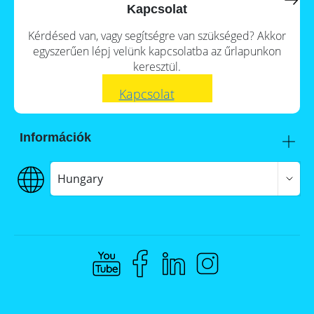
a
storage
Kapcsolat
commercial
storage
Large-
Kérdésed van, vagy segítségre van szükséged? Akkor
system?
scale
egyszerűen lépj velünk kapcsolatba az űrlapunkon
projects
PV
keresztül.
Wiki
Inverters
Kapcsolat
Mounting
systems
Információk
E-
Mobility
Itt talál meg minket
Szállítás
Hungary
€€€ Fizetés
ÁSZF
Adatvédelem
Jogi nyilatkozat
Whistleblowing
Compliance @ Memodo