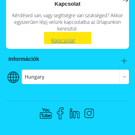
a
storage
Kapcsolat
commercial
storage
Large-
Kérdésed van, vagy segítségre van szükséged? Akkor
system?
scale
egyszerűen lépj velünk kapcsolatba az űrlapunkon
projects
PV
keresztül.
Wiki
Inverters
Kapcsolat
Mounting
systems
Információk
E-
Mobility
Itt talál meg minket
Szállítás
Hungary
€€€ Fizetés
ÁSZF
Adatvédelem
Jogi nyilatkozat
Whistleblowing
Compliance @ Memodo