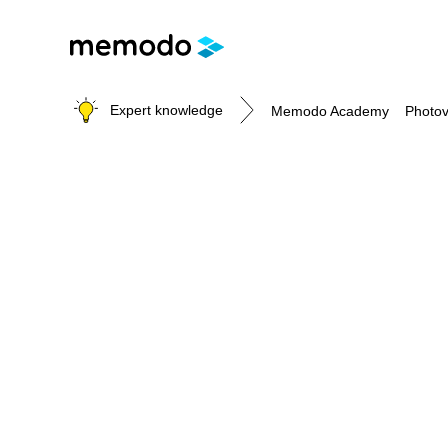
Expert knowledge
Memodo Academy
Photov
Photovoltaic knowledge
Topics
Solar Panels
Home storage
Commercial storage
Large-scale projects
Inverters
Mounting systems