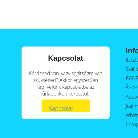
E-Mobility
Inf
Kapcsolat
Itt t
Szállí
Kérdésed van, vagy segítségre van
€€€ F
szükséged? Akkor egyszerűen
lépj velünk kapcsolatba az
ÁSZF
űrlapunkon keresztül.
Adat
Jogi n
Kapcsolat
Whist
Comp