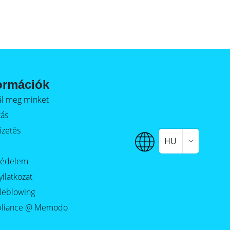
ormációk
alál meg minket
tás
izetés
HU
védelem
yilatkozat
leblowing
liance @ Memodo