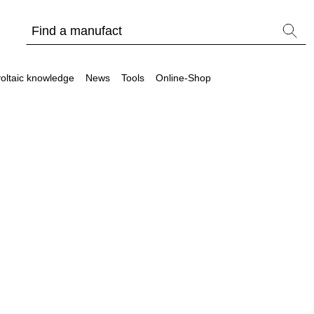
oltaic knowledge
News
Tools
Online-Shop
Other
Is it worthwhile to have a commercial storage sy
PV Wiki