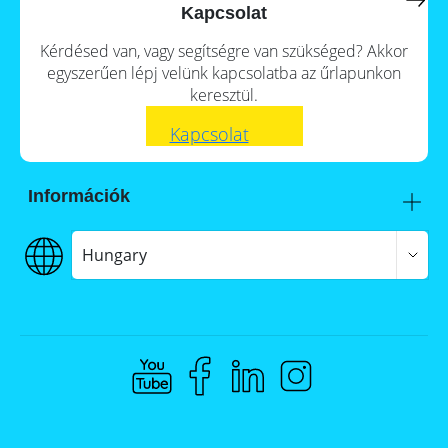
a
storage
Kapcsolat
commercial
storage
Large-
Kérdésed van, vagy segítségre van szükséged? Akkor
system?
scale
egyszerűen lépj velünk kapcsolatba az űrlapunkon
projects
PV
keresztül.
Wiki
Inverters
Kapcsolat
Mounting
systems
Információk
E-
Mobility
Itt talál meg minket
Szállítás
Hungary
€€€ Fizetés
ÁSZF
Adatvédelem
Jogi nyilatkozat
Whistleblowing
Compliance @ Memodo