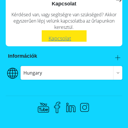
a
storage
Kapcsolat
commercial
storage
Large-
Kérdésed van, vagy segítségre van szükséged? Akkor
system?
scale
egyszerűen lépj velünk kapcsolatba az űrlapunkon
projects
PV
keresztül.
Wiki
Inverters
Kapcsolat
Mounting
systems
Információk
E-
Mobility
Itt talál meg minket
Szállítás
Hungary
€€€ Fizetés
ÁSZF
Adatvédelem
Jogi nyilatkozat
Whistleblowing
Compliance @ Memodo