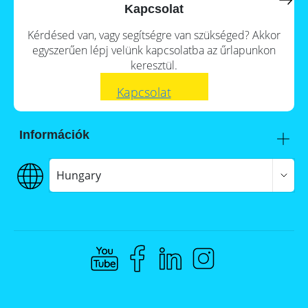
a
storage
Kapcsolat
commercial
storage
Large-
Kérdésed van, vagy segítségre van szükséged? Akkor
system?
scale
egyszerűen lépj velünk kapcsolatba az űrlapunkon
projects
PV
keresztül.
Wiki
Inverters
Kapcsolat
Mounting
systems
Információk
E-
Mobility
Itt talál meg minket
Szállítás
Hungary
€€€ Fizetés
ÁSZF
Adatvédelem
Jogi nyilatkozat
Whistleblowing
Compliance @ Memodo