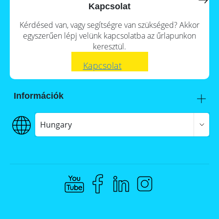
a
storage
Kapcsolat
commercial
storage
Large-
Kérdésed van, vagy segítségre van szükséged? Akkor
system?
scale
egyszerűen lépj velünk kapcsolatba az űrlapunkon
projects
PV
keresztül.
Wiki
Inverters
Kapcsolat
Mounting
systems
Információk
E-
Mobility
Itt talál meg minket
Szállítás
Hungary
€€€ Fizetés
ÁSZF
Adatvédelem
Jogi nyilatkozat
Whistleblowing
Compliance @ Memodo