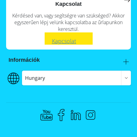
a
storage
Kapcsolat
commercial
storage
Large-
Kérdésed van, vagy segítségre van szükséged? Akkor
system?
scale
egyszerűen lépj velünk kapcsolatba az űrlapunkon
projects
PV
keresztül.
Wiki
Inverters
Kapcsolat
Mounting
systems
Információk
E-
Mobility
Itt talál meg minket
Szállítás
Hungary
€€€ Fizetés
ÁSZF
Adatvédelem
Jogi nyilatkozat
Whistleblowing
Compliance @ Memodo